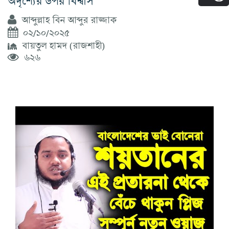
আব্দুল্লাহ বিন আব্দুর রাজ্জাক
০২/১০/২০২৫
বায়তুল হামদ (রাজশাহী)
৬২৬