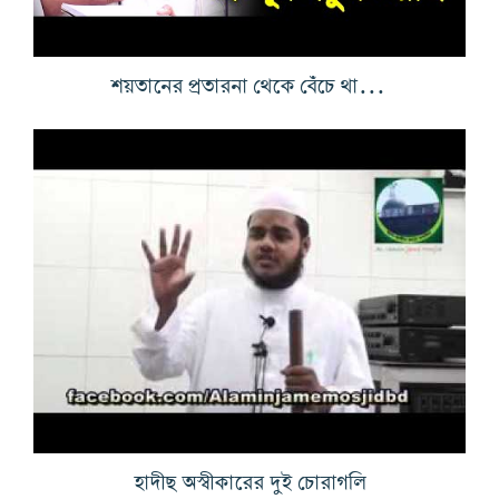
শয়তানের প্রতারনা থেকে বেঁচে থাকার উপায়
হাদীছ অস্বীকারের দুই চোরাগলি