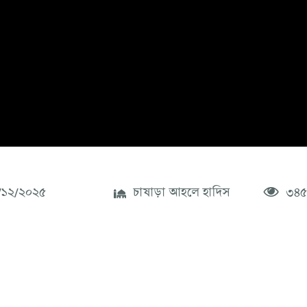
১২/২০২৫
চাষাড়া আহলে হাদিস
৩৪