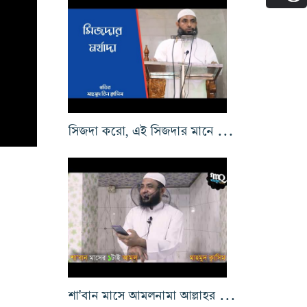
সিজদা করো, এই সিজদার মানে কি ১ম পর্ব
৫
শা'বান মাসে আমলনামা আল্লাহর নিকট উঠানো হয়