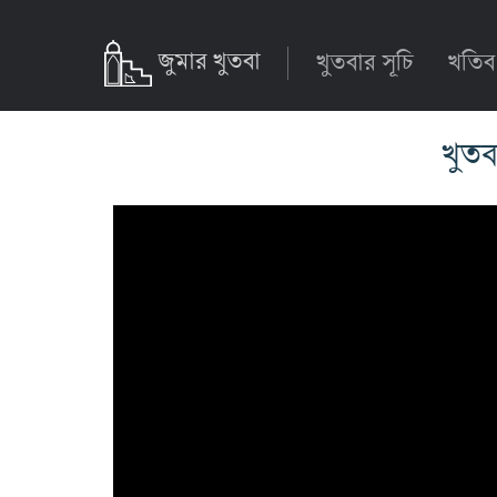
জুমার খুতবা
খুতবার সূচি
খতিব
খুতব