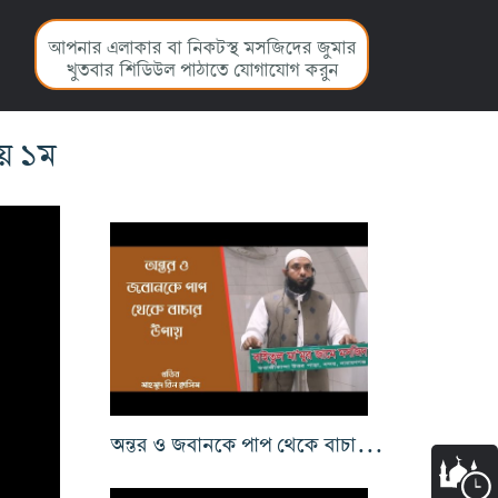
আপনার এলাকার বা নিকটস্থ মসজিদের জুমার
খুতবার শিডিউল পাঠাতে যোগাযোগ করুন
হয় ১ম
অন্তর ও জবানকে পাপ থেকে বাচার উপায়