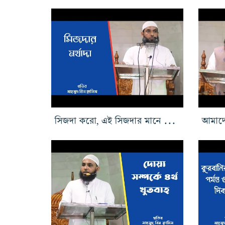
সিজদা করো, এই সিজদার মানে কি ১ম পর্ব