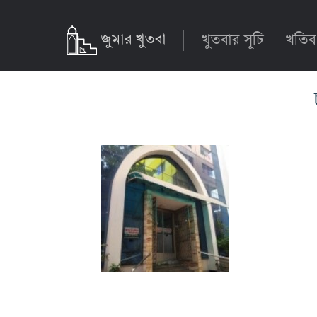
জুমার খুতবা
খুতবার সূচি
খতিব