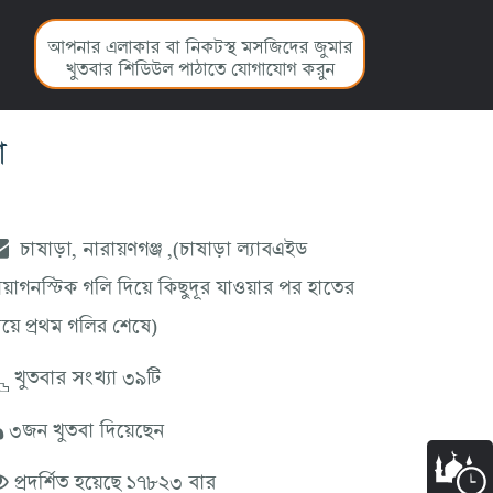
আপনার এলাকার বা নিকটস্থ মসজিদের জুমার
খুতবার শিডিউল পাঠাতে যোগাযোগ করুন
া
চাষাড়া, নারায়ণগঞ্জ ,(চাষাড়া ল্যাবএইড
ায়াগনস্টিক গলি দিয়ে কিছুদূর যাওয়ার পর হাতের
ায়ে প্রথম গলির শেষে)
খুতবার সংখ্যা ৩৯টি
৩জন খুতবা দিয়েছেন
প্রদর্শিত হয়েছে ১৭৮২৩ বার