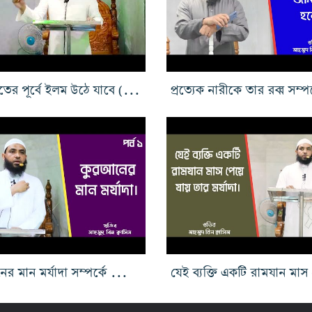
কিয়ামতের পূর্বে ইলম উঠে যাবে ( কিয়ামতের লক্ষন )
কুরআনের মান মর্যাদা সম্পর্কে সংক্ষিপ্ত পরিচিতি ১ম পর্ব