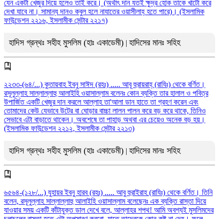
যেন একটা খেজুর দিয়ে হলেও তাই করে। (অর্থাৎ দান যতই ক্ষুদ্র হোক তাকে খাটো করে
দেখা যাবে না। সামান্য দানও কবুল হলে নাযাতের ওয়াসীলাহ্ হতে পারে)। (ইসলামিক
ফাউন্ডেশন ২২১৬, ইসলামীক সেন্টার ২২১৭)
হাদিস গ্রন্থঃ সহীহ মুসলিম (হাঃ একাডেমী)
হাদিসের মানঃ সহিহ
|
২২৩৩-(৬৪/...) কুতায়বাহ ইবনু সাঈদ (রহঃ) ..... আবূ হুরায়রাহ্ (রাযিঃ) থেকে বর্ণিত।
রসূলুল্লাহ সাল্লাল্লাহু আলাইহি ওয়াসাল্লাম বলেনঃ কোন ব্যক্তি তার হালাল ও পবিত্র
উপার্জিত একটি খেজুর দান করলে আল্লাহ তা'আলা ডান হাতে তা গ্রহণ করেন এবং
তোমাদের কেউ যেভাবে উটের বা ঘোড়ার বাচ্চা লালন পালন করে বড় করে থাকে, তিনিও
সেভাবে এটা বাড়াতে থাকেন। অবশেষে তা পাহাড় অথবা এর চেয়েও অনেক বড় হয়।
(ইসলামিক ফাউন্ডেশন ২২১২, ইসলামীক সেন্টার ২২১৩)
হাদিস গ্রন্থঃ সহীহ মুসলিম (হাঃ একাডেমী)
হাদিসের মানঃ সহিহ
|
৬৫৬৪-(১২৮/...) যুহায়র ইবনু হারব (রহঃ) ..... আবু হুরাইরাহ (রাযিঃ) থেকে বর্ণিত। তিনি
বলেন, রসূলুল্লাহ সাল্লাল্লাহু আলাইহি ওয়াসাল্লাম বলেছেনঃ এক ব্যক্তি রাস্তা দিয়ে
যাওয়ার সময় একটি কাঁটাযুক্ত ডাল দেখে বলে, আল্লাহর শপথ! আমি অবশ্যই মুসলিমদের
চলাচলের রাস্তা হতে এটা অপসারণ করবো, যাতে তাদেরকে কোন কষ্ট না দেয়। ফলে