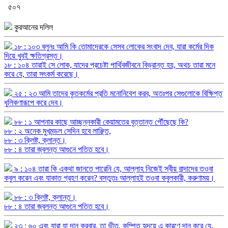
৫০৭
কুরআনের দলিল
১৮ : ১০৩ বলুনঃ আমি কি তোমাদেরকে সেসব লোকের সংবাদ দেব, যারা কর্মের দিক
দিয়ে খুবই ক্ষতিগ্রস্ত।
১৮ : ১০৪ তারাই সে লোক, যাদের প্রচেষ্টা পার্থিবজীবনে বিভ্রান্ত হয়, অথচ তারা মনে
করে যে, তারা সৎকর্ম করেছে।
২৫ : ২৩ আমি তাদের কৃতকর্মের প্রতি মনোনিবেশ করব, অতঃপর সেগুলোকে বিক্ষিপ্ত
ধুলিকণারূপে করে দেব।
৮৮ : ১ আপনার কাছে আচ্ছন্নকারী কেয়ামতের বৃত্তান্ত পৌঁছেছে কি?
৮৮ : ২ অনেক মুখমন্ডল সেদিন হবে লাঞ্ছিত,
৮৮ : ৩ ক্লিষ্ট, ক্লান্ত।
৮৮ : ৪ তারা জ্বলন্ত আগুনে পতিত হবে।
৯ : ১০৪ তারা কি একথা জানতে পারেনি যে, আল্লাহ নিজেই স্বীয় বান্দাদের তওবা
কবুল করেন এবং যাকাত গ্রহণ করেন? বস্তুতঃ আল্লাহই তওবা কবুলকারী, করুণাময়।
৮৮ : ৩ ক্লিষ্ট, ক্লান্ত।
৮৮ : ৪ তারা জ্বলন্ত আগুনে পতিত হবে।
২৩ : ৬০ এবং যারা যা দান করবার, তা ভীত, কম্পিত হৃদয়ে এ কারণে দান করে যে,