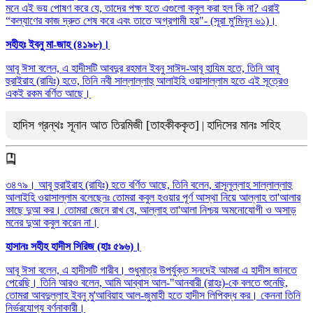
মনে এই ভয় পোষণ করে যে, তাদের পক্ষ হতে এগুলো কবুল করা হল কি না? এরাই
“কল্যাণের কাজ দ্রুত শেষ করে এবং তাতে অগ্রগামী হয়"- (সূরা মু'মিনূন ৬১)।
সহীহঃ ইবনু মা-জাহ (৪১৯৮)।
আবূ ঈসা বলেন, এ হাদীসটি আবদুর রহমান ইবনু সাঈদ-আবূ হাযিম হতে, তিনি আবূ
হুরাইরাহ (রাযিঃ) হতে, তিনি নবী সাল্লাল্লাহু আলাইহি ওয়াসাল্লাম হতে এই সূত্রেও
একই রকম বর্ণিত আছে।
হাদিস গ্রন্থঃ সূনান আত তিরমিজী [তাহকীককৃত]
হাদিসের মানঃ সহিহ
|
৩৪৭৯। আবূ হুরাইরাহ (রাযিঃ) হতে বর্ণিত আছে, তিনি বলেন, রাসূলুল্লাহ সাল্লাল্লাহু
আলাইহি ওয়াসাল্লাম বলেছেনঃ তোমরা কবুল হওয়ার পূর্ণ আস্থা নিয়ে আল্লাহ তা'আলার
কাছে দুআ কর। তোমরা জেনে রাখ যে, আল্লাহ তা'আলা নিশ্চয় অমনোযোগী ও অসাড়
মনের দুআ কবুল করেন না।
হাসানঃ সহীহ হাদীস সিরিজ (হাঃ ৫৯৬)।
আবূ ঈসা বলেন, এ হাদীসটি গারীব। শুধুমাত্র উপর্যুক্ত সনদেই আমরা এ হাদীস জানতে
পেরেছি। তিনি আরও বলেন, আমি আব্বাস আল-"আনবারী (রাহঃ)-কে বলতে শুনেছি,
তোমরা আবদুল্লাহ ইবনু মু'আবিয়াহ আল-জুমাহী হতে হাদীস লিপিবদ্ধ কর। কেননা তিনি
নির্ভরযোগ্য বর্ণনাকারী।