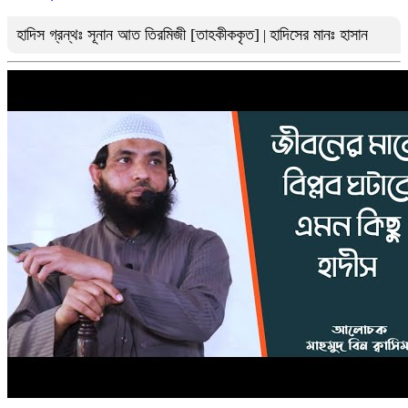
হাদিস গ্রন্থঃ সূনান আত তিরমিজী [তাহকীককৃত]
হাদিসের মানঃ হাসান
|