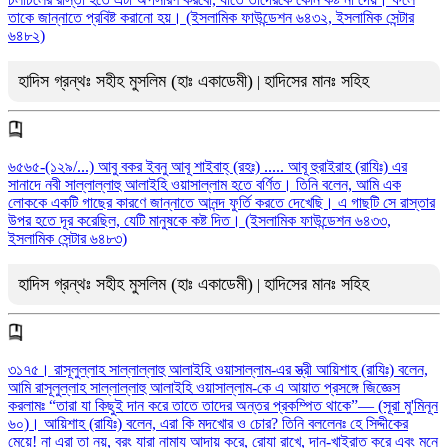
তাকে জান্নাতে প্রবিষ্ট করানো হয়। (ইসলামিক ফাউন্ডেশন ৬৪৩২, ইসলামিক সেন্টার
৬৪৮২)
হাদিস গ্রন্থঃ সহীহ মুসলিম (হাঃ একাডেমী)
হাদিসের মানঃ সহিহ
|
৬৫৬৫-(১২৯/...) আবু বকর ইবনু আবূ শাইবাহ্ (রহঃ) ..... আবূ হুরাইরাহ (রাযিঃ) এর
সানাদে নবী সাল্লাল্লাহু আলাইহি ওয়াসাল্লাম হতে বর্ণিত। তিনি বলেন, আমি এক
লোককে একটি গাছের কারণে জান্নাতে আনন্দ ফুর্তি করতে দেখেছি। এ গাছটি সে রাস্তার
উপর হতে দূর করেছিল, যেটি মানুষকে কষ্ট দিত। (ইসলামিক ফাউন্ডেশন ৬৪৩৩,
ইসলামিক সেন্টার ৬৪৮৩)
হাদিস গ্রন্থঃ সহীহ মুসলিম (হাঃ একাডেমী)
হাদিসের মানঃ সহিহ
|
৩১৭৫। রাসূলুল্লাহ সাল্লাল্লাহু আলাইহি ওয়াসাল্লাম-এর স্ত্রী আয়িশাহ (রাযিঃ) বলেন,
আমি রাসূলুল্লাহ সাল্লাল্লাহু আলাইহি ওয়াসাল্লাম-কে এ আয়াত প্রসঙ্গে জিজ্ঞেস
করলামঃ “তারা যা কিছুই দান করে তাতে তাদের অন্তর প্রকম্পিত থাকে”— (সূরা মু'মিনূন
৬০)। আয়িশাহ (রাযিঃ) বলেন, এরা কি মদখোর ও চোর? তিনি বললেনঃ হে সিদ্দীকের
মেয়ে! না এরা তা নয়, বরং যারা নামায আদায় করে, রোযা রাখে, দান-খাইরাত করে এবং মনে