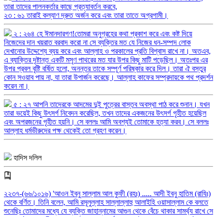
তারা তাদের পালনকর্তার কাছে প্রত্যাবর্তন করবে,
২৩ : ৬১ তারাই কল্যাণ দ্রুত অর্জন করে এবং তারা তাতে অগ্রগামী।
২ : ২৬৪ হে ঈমানদারগণ!তোমরা অনুগ্রহের কথা প্রকাশ করে এবং কষ্ট দিয়ে
নিজেদের দান খয়রাত বরবাদ করো না সে ব্যক্তির মত যে নিজের ধন-সম্পদ লোক
দেখানোর উদ্দেশ্যে ব্যয় করে এবং আল্লাহ ও পরকালের প্রতি বিশ্বাস রাখে না। অতএব,
এ ব্যাক্তির দৃষ্টান্ত একটি মসৃণ পাথরের মত যার উপর কিছু মাটি পড়েছিল। অতঃপর এর
উপর প্রবল বৃষ্টি বর্ষিত হলো, অনন্তর তাকে সম্পূর্ণ পরিষ্কার করে দিল। তারা ঐ বস্তুর
কোন সওয়াব পায় না, যা তারা উপার্জন করেছে। আল্লাহ কাফের সম্প্রদায়কে পথ প্রদর্শন
করেন না।
৫ : ২৭ আপনি তাদেরকে আদমের দুই পুত্রের বাস্তব অবস্থা পাঠ করে শুনান। যখন
তারা ভয়েই কিছু উৎসর্গ নিবেদন করেছিল, তখন তাদের একজনের উৎসর্গ গৃহীত হয়েছিল
এবং অপরজনের গৃহীত হয়নি। সে বললঃ আমি অবশ্যই তোমাকে হত্যা করব। সে বললঃ
আল্লাহ ধর্মভীরুদের পক্ষ থেকেই তো গ্রহণ করেন।
হাদিস দলিল
২২৩৭-(৬৬/১০১৬) 'আওন ইবনু সাল্লাম আল কুফী (রহঃ) ..... আদী ইবনু হাতিম (রাযিঃ)
থেকে বর্ণিত। তিনি বলেন, আমি রসূলুল্লাহ সাল্লাল্লাহু আলাইহি ওয়াসাল্লাম কে বলতে
শুনেছিঃ তোমাদের মধ্যে যে ব্যক্তি জাহান্নামের আগুন থেকে বেঁচে থাকার সামর্থ্য রাখে সে