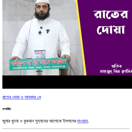
রাতের দোয়া ও আযকার ১ম
সম্পর্কিত
জুমার খুতবা ও কুরআন সুন্নাহের আলোকে ইসলামের
দাওয়াহ
.