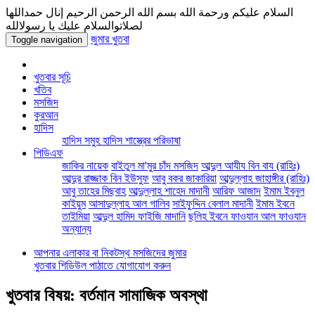
السلام عليكم ورحمة الله بسم الله الرحمن الرحيم إنال حمداللها
لصلاتوالسلام عليك يا رسولالله
জুমার খুতবা
Toggle navigation
খুতবার সূচি
খতিব
মসজিদ
কুরআন
হাদিস
হাদিস সমুহ
হাদিস শাস্ত্রের পরিভাষা
পিডিএফ
জাকির নায়েক
বাইতুল মা'মুর চাঁদ মসজিদ
আব্দুল আযীয বিন বায (রাহিঃ)
আব্দুর রাজ্জাক বিন ইউসুফ
আবু বকর জাকারিয়া
আব্দুল্লাহ জাহাঙ্গীর (রাহিঃ)
আবু তাহের মিছবাহ
আব্দুল্লাহ শাহেদ মাদানী
আরিফ আজাদ
ইমাম ইবনুল
কাইয়ুম
আসাদুল্লাহ আল গালিব
সাইফুদ্দিন বেলাল মাদানী
ইমাম ইবনে
তাইমিয়া
আব্দুল হামিদ ফাইজি মাদানি
ছলিহ ইবনে ফাওযান আল ফাওযান
অন্যান্য
আপনার এলাকার বা নিকটস্থ মসজিদের জুমার
খুতবার শিডিউল পাঠাতে যোগাযোগ করুন
খুতবার বিষয়: বর্তমান সামাজিক অবস্থা