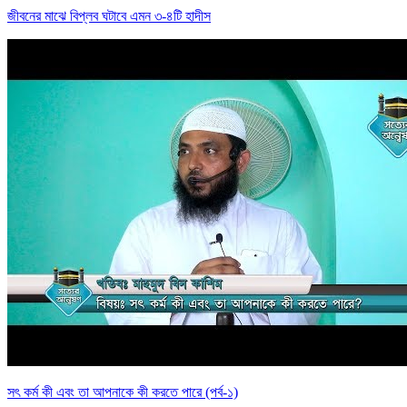
জীবনের মাঝে বিপ্লব ঘটাবে এমন ৩-৪টি হাদীস
সৎ কর্ম কী এবং তা আপনাকে কী করতে পারে (পর্ব-১)