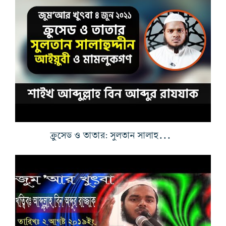
ক্রুসেড ও তাতার: সুলতান সালাহুদ্দীন আইয়ুবী ও মামলুকগণ