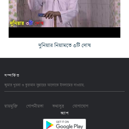
দুনিয়ার নিয়ামতে ৩টি দোষ
সম্পর্কিত
জুমার খুতবা ও কুরআন সুন্নাহের আলোকে ইসলামের
দাওয়াহ
.
দ্বায়মুক্তি
গোপনীয়তা
তথ্যসুত্র
যোগাযোগ
অ্যাপ