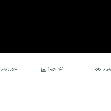
০৬/২০১৮
ত্রিমোহনী
৪৯৬