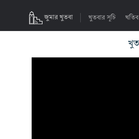
জুমার খুতবা
খুতবার সূচি
খতিব
খুত