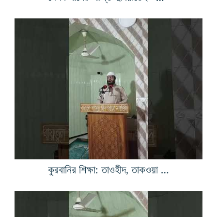
কুরবানির শিক্ষা: তাওহীদ, তাকওয়া ও আনুগত্য